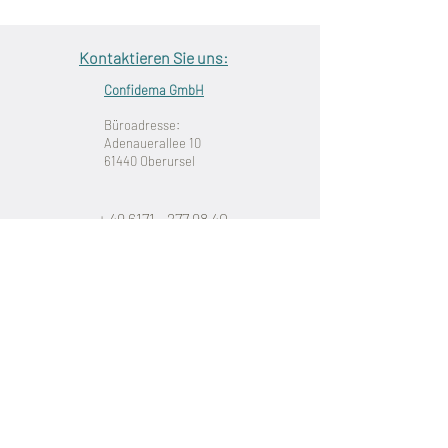
Kontaktieren Sie uns:
Confidema GmbH
Büroadresse:
Adenauerallee 10
61440 Oberursel
+ 49 6171 - 277 98 40
info@confidema.de