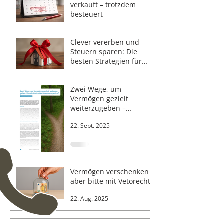
verkauft – trotzdem
besteuert
23. Feb.
Clever vererben und
Steuern sparen: Die
besten Strategien für
Privatpersonen
9. Okt. 2025
Zwei Wege, um
Vermögen gezielt
weiterzugeben –
Vermächtnis oder
22. Sept. 2025
Investmentpolice?
Vermögen verschenken -
aber bitte mit Vetorecht
22. Aug. 2025