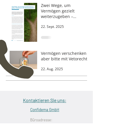
Zwei Wege, um
Vermögen gezielt
weiterzugeben –
Vermächtnis oder
22. Sept. 2025
Investmentpolice?
Vermögen verschenken -
aber bitte mit Vetorecht
22. Aug. 2025
Kontaktieren Sie uns:
Confidema GmbH
Büroadresse:
Adenauerallee 10